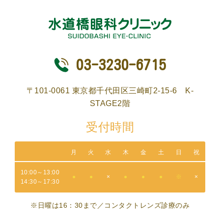
03-3230-6715
〒101-0061 東京都千代田区三崎町2-15-6 K-
STAGE2階
受付時間
月
火
水
木
金
土
日
祝
10:00～13:00
●
●
×
●
●
●
※
×
14:30～17:30
※日曜は16：30まで／コンタクトレンズ診療のみ